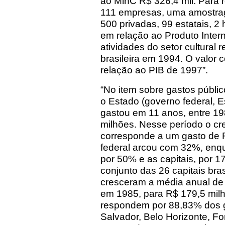
ao MinC R$ 326,4 mil. Para r
111 empresas, uma amostra
500 privadas, 99 estatais, 2 
em relação ao Produto Intern
atividades do setor cultura
brasileira em 1994. O valor 
relação ao PIB de 1997”.
“No item sobre gastos públi
o Estado (governo federal, Es
gastou em 11 anos, entre 1
milhões. Nesse período o cr
corresponde a um gasto de R
federal arcou com 32%, enq
por 50% e as capitais, por 
conjunto das 26 capitais bras
cresceram a média anual de
em 1985, para R$ 179,5 milh
respondem por 88,83% dos ga
Salvador, Belo Horizonte, For