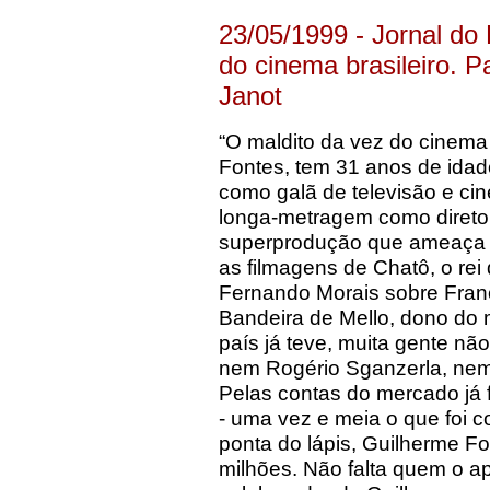
23/05/1999 - Jornal do 
do cinema brasileiro. 
Janot
“O maldito da vez do cinema
Fontes, tem 31 anos de ida
como galã de televisão e ci
longa-metragem como diret
superprodução que ameaça 
as filmagens de Chatô, o rei 
Fernando Morais sobre Fran
Bandeira de Mello, dono do
país já teve, muita gente nã
nem Rogério Sganzerla, nem 
Pelas contas do mercado já 
- uma vez e meia o que foi c
ponta do lápis, Guilherme F
milhões. Não falta quem o a