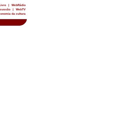
Livro
|
WebRádio
rcussão
|
WebTV
onomia da cultura